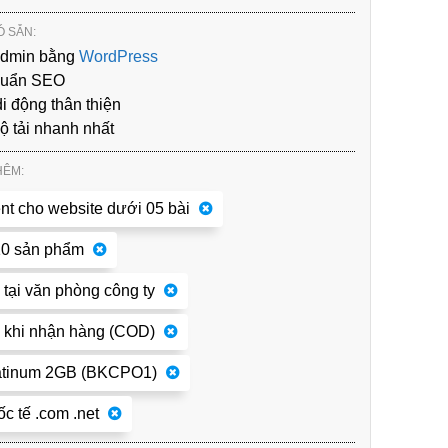
 SẴN:
Admin bằng
WordPress
huẩn SEO
i động thân thiện
độ tải nhanh nhất
HÊM:
nt cho website dưới 05 bài
10 sản phẩm
 tại văn phòng công ty
 khi nhận hàng (COD)
latinum 2GB (BKCPO1)
c tế .com .net