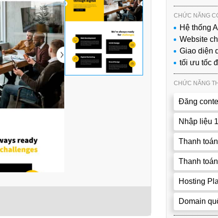
CHỨC NĂNG CÓ
Hệ thống 
Website c
Giao diện d
tối ưu tốc 
CHỨC NĂNG T
Đăng conte
Nhập liệu 
Thanh toán
Thanh toán
Hosting P
Domain quố