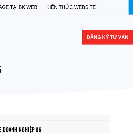
AGE TẠI BK WEB
KIẾN THỨC WEBSITE
ĐĂNG KÝ TƯ VẤN
6
E DOANH NGHIỆP 06