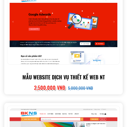
MẪU WEBSITE DỊCH VỤ THIẾT KẾ WEB NT
2,500,000 VNĐ
5,000,000 VNĐ