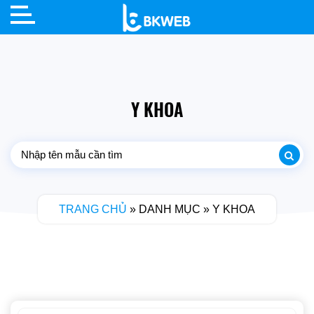
Skip
to
content
Y KHOA
TRANG CHỦ
»
DANH MỤC
»
Y KHOA