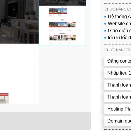
CHỨC NĂNG CÓ
Hệ thống 
Website c
Giao diện d
tối ưu tốc 
CHỨC NĂNG T
Đăng conte
Nhập liệu 
Thanh toán
Thanh toán
Hosting P
Domain quố