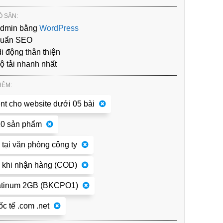
 SẴN:
Admin bằng
WordPress
huẩn SEO
i động thân thiện
độ tải nhanh nhất
HÊM:
nt cho website dưới 05 bài
10 sản phẩm
 tại văn phòng công ty
 khi nhận hàng (COD)
latinum 2GB (BKCPO1)
c tế .com .net