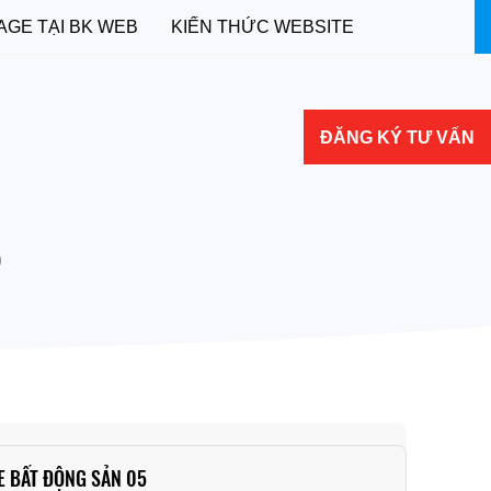
AGE TẠI BK WEB
KIẾN THỨC WEBSITE
ĐĂNG KÝ TƯ VẤN
5
E BẤT ĐỘNG SẢN 05