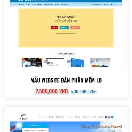
MẪU WEBSITE BÁN PHẦN MỀM LD
2,500,000 VNĐ
5,000,000 VNĐ