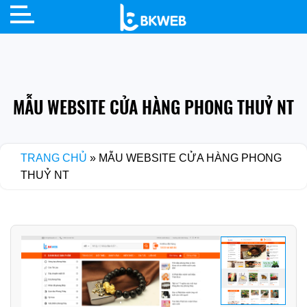
Skip
to
content
MẪU WEBSITE CỬA HÀNG PHONG THUỶ NT
TRANG CHỦ
»
MẪU WEBSITE CỬA HÀNG PHONG
THUỶ NT